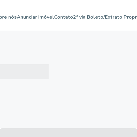
bre nós
Anunciar imóvel
Contato
2ª via Boleto/Extrato Propr