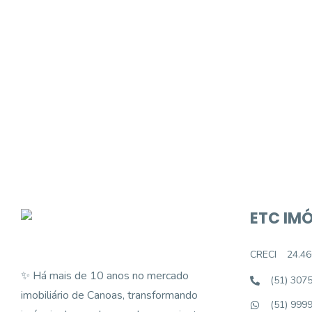
Procurando o i
Podemos ajudá-lo a realizar o seu sonho d
ETC IMÓ
CRECI
24.46
✨ Há mais de 10 anos no mercado
(51) 307
imobiliário de Canoas, transformando
(51) 999