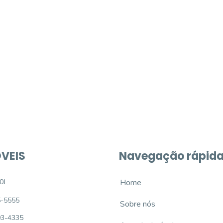
móvel dos sonhos?
e um imóvel novo
VEIS
Navegação rápid
0J
Home
5-5555
Sobre nós
93-4335