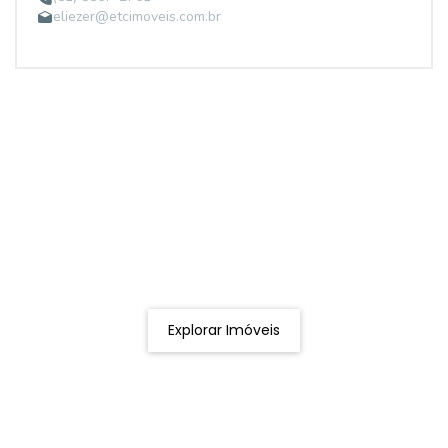
eliezer@etcimoveis.com.br
Procurando o imóvel dos sonhos?
Podemos ajudá-lo a realizar o seu sonho de um imóvel
novo
Explorar Imóveis