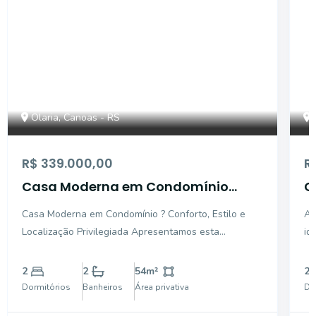
Olaria, Canoas - RS
R$ 339.000,00
R
Casa Moderna em Condomínio
C
Conforto, Estilo e Localização
C
Casa Moderna em Condomínio ? Conforto, Estilo e
Ap
Privilegiada
P
Localização Privilegiada Apresentamos esta
id
belíssima casa em condomínio, ideal para quem
e 
busca qualidade de vida, segurança e sofisticação,
moder
2
2
54
m²
2
aliadas a um projeto arquitetônico moderno e
Ar
Dormitórios
Banheiros
Área privativa
Do
funcional. Destaqu
pr