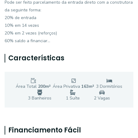
Pode ser feito parcelamento da entrada direto com a construtora
da seguinte forma:
20% de entrada
10% em 14 vezes
20% em 2 vezes (reforços)
60% saldo a financiar...
Características
Área Total
200
m²
Área Privativa
163
m²
3
Dormitório
s
3
Banheiro
s
1
Suíte
2
Vaga
s
Financiamento Fácil