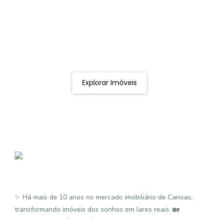
Procurando o imóvel dos sonhos?
Podemos ajudá-lo a realizar o seu sonho de um imóvel
novo
Explorar Imóveis
✨ Há mais de 10 anos no mercado imobiliário de Canoas,
transformando imóveis dos sonhos em lares reais. 🏡