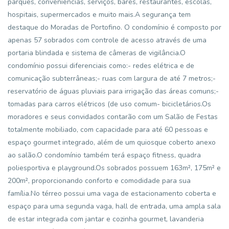
parques, conveniências, serviços, bares, restaurantes, escolas,
hospitais, supermercados e muito mais.A segurança tem
destaque do Moradas de Portofino. O condomínio é composto por
apenas 57 sobrados com controle de acesso através de uma
portaria blindada e sistema de câmeras de vigilância.O
condomínio possui diferenciais como:- redes elétrica e de
comunicação subterrâneas;- ruas com largura de até 7 metros;-
reservatório de águas pluviais para irrigação das áreas comuns;-
tomadas para carros elétricos (de uso comum- bicicletários.Os
moradores e seus convidados contarão com um Salão de Festas
totalmente mobiliado, com capacidade para até 60 pessoas e
espaço gourmet integrado, além de um quiosque coberto anexo
ao salão.O condomínio também terá espaço fitness, quadra
poliesportiva e playground.Os sobrados possuem 163m², 175m² e
200m², proporcionando conforto e comodidade para sua
família.No térreo possui uma vaga de estacionamento coberta e
espaço para uma segunda vaga, hall de entrada, uma ampla sala
de estar integrada com jantar e cozinha gourmet, lavanderia