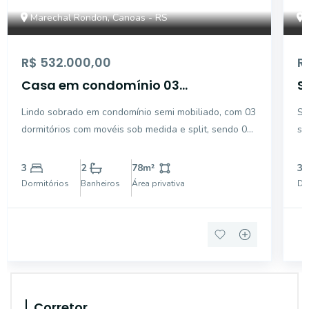
Marechal Rondon, Canoas - RS
R$ 532.000,00
R
Casa em condomínio 03
S
dormitórios
ó
Lindo sobrado em condomínio semi mobiliado, com 03
So
dormitórios com movéis sob medida e split, sendo 01
se
suíte, sala com rebaixo de gesso bem iluminado,
de
cozinha com móveis sob medida, 01 banheiro e um
ta
3
2
78
m²
3
lavabo, área com lavanderia e móveis sob medida,
no
Dormitórios
Banheiros
Área privativa
Do
churras
es
Corretor