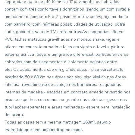
separada e pátio de até 62m².No 1º pavimento, os sobrados
contam com três confortáveis dormitórios (sendo um com suíte) e
um banheiro completo.E o 2º pavimento traz um espaço multiuso
com banheiro, com inúmeras possibilidades de utilização: outra
suíte, gabinete, sala de TV entre outros.As esquadrias são em
PVC, telhas metálicas gravilhadas no modelo shake, vigas e
pilares em concreto armado e lajes em vigota e tavela, pintura
externa acrílica fosca, e um grande diferencial: paredes entre os
sobrados com dois segmentos e isolamento acústico entre
eles.Os acabamentos são em grande estilo:- piso porcelanato
acetinado 80 x 80 cm nas áreas sociais;- piso vinílico nas áreas
íntimas;- revestimento de azulejo nos banheiros;- esquadrias
internas de madeira;- escadas em concreto armado revestido nos
pisos e espelhos com o mesmo granito das soleiras;- gesso nas
tubulações aparentes e áreas molhadas;- espera para instalação
de lareira.
Todas as casas tem a mesma metragem 163m², salvo o
estendido que tem uma metragem maior.