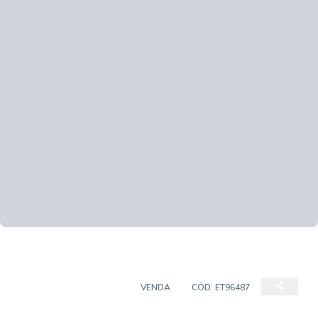
CASA EM CONDOMÍNIO
VENDA
CÓD:
ET96487