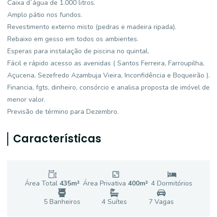
Caixa d´água de 1.000 litros.
Amplo pátio nos fundos.
Revestimento externo misto (pedras e madeira ripada).
Rebaixo em gesso em todos os ambientes.
Esperas para instalação de piscina no quintal.
Fácil e rápido acesso as avenidas ( Santos Ferreira, Farroupilha,
Açucena, Sezefredo Azambuja Vieira, Inconfidência e Boqueirão ).
Financia, fgts, dinheiro, consórcio e analisa proposta de imóvel de
menor valor.
Previsão de término para Dezembro.
Características
Área Total
435
m²
Área Privativa
400
m²
4
Dormitório
s
5
Banheiro
s
4
Suíte
s
7
Vaga
s