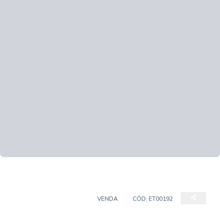
CASA EM CONDOMÍNIO
VENDA
CÓD:
ET00192