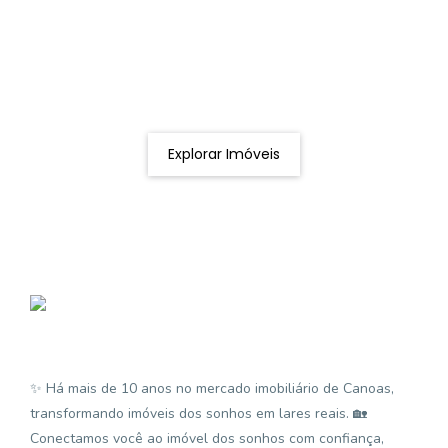
Procurando o imóvel dos sonhos?
Podemos ajudá-lo a realizar o seu sonho de um imóvel
novo
Explorar Imóveis
✨ Há mais de 10 anos no mercado imobiliário de Canoas,
transformando imóveis dos sonhos em lares reais. 🏡
Conectamos você ao imóvel dos sonhos com confiança,