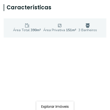
Características
Área Total
390
m²
Área Privativa
151
m²
3
Banheiro
s
Procurando o imóvel dos sonhos?
Podemos ajudá-lo a realizar o seu sonho de um imóvel
novo
Explorar Imóveis