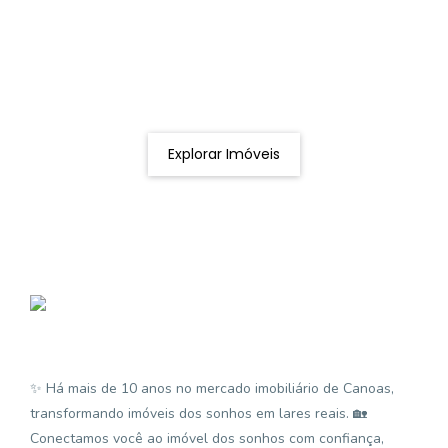
Procurando o imóvel dos sonhos?
Podemos ajudá-lo a realizar o seu sonho de um imóvel
novo
Explorar Imóveis
✨ Há mais de 10 anos no mercado imobiliário de Canoas,
transformando imóveis dos sonhos em lares reais. 🏡
Conectamos você ao imóvel dos sonhos com confiança,