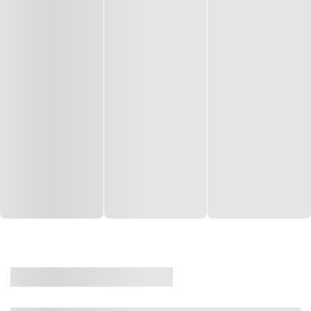
CASA
VENDA
CÓD: 19327