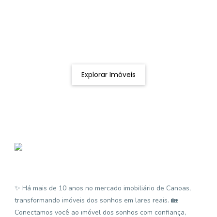
Procurando o imóvel dos sonhos?
Podemos ajudá-lo a realizar o seu sonho de um imóvel
novo
Explorar Imóveis
✨ Há mais de 10 anos no mercado imobiliário de Canoas,
transformando imóveis dos sonhos em lares reais. 🏡
Conectamos você ao imóvel dos sonhos com confiança,