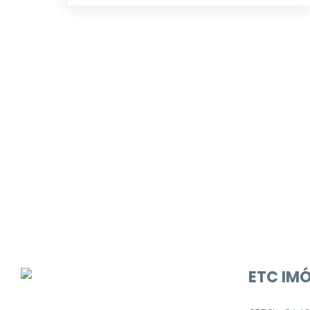
Procurando o i
Podemos ajudá-lo a realizar o seu sonho d
ETC IMÓ