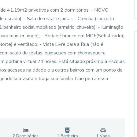
 41,19m2 privativos com 2 dormitórios; - NOVO
cada); - Sala de estar e jantar: - Cozinha (conceito
 banheiro social mobiliado (armário, chuveiro); - Iluminação
para manter limpo); - Rodapé branco em MDF(Sofisticado);
rte) e ventilado; - Vista Livre para a Rua (não é
com salão de festas, quiosques com churrasqueira,
om portaria virtual 24 horas. Está situado próximo a Escolas
ios acessos na cidade e a outros bairros com um ponto de
ende sua visita e traga sua família. Não perca essa
2
Dormitório
s
1
Banheiro
1
Vaga