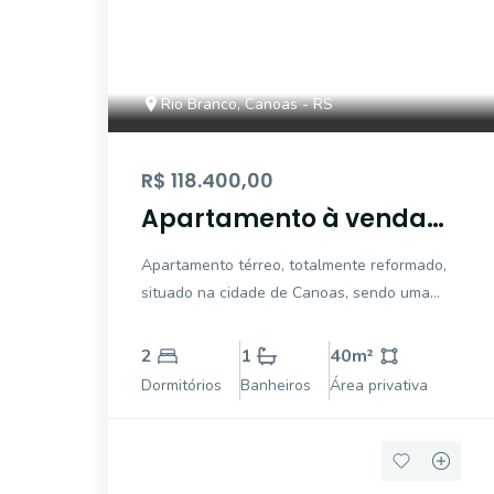
Rio Branco, Canoas - RS
R$ 118.400,00
Apartamento à venda
em Rio Branco, Canoas
Apartamento térreo, totalmente reformado,
situado na cidade de Canoas, sendo uma
excelente alternativa para quem busca
conforto e praticidade no dia a dia. Conta
2
1
40
m²
com 2 dormitórios bem distribuídos, ideal
Dormitórios
Banheiros
Área privativa
tanto para famílias quanto para quem deseja
mais