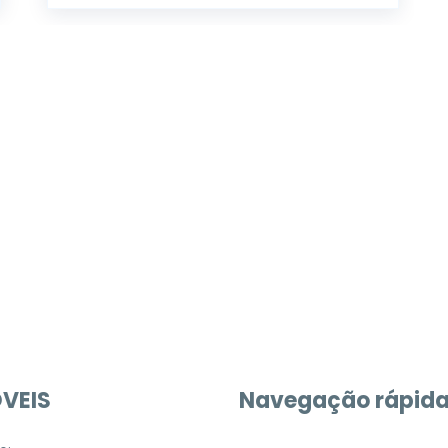
móvel dos sonhos?
e um imóvel novo
VEIS
Navegação rápid