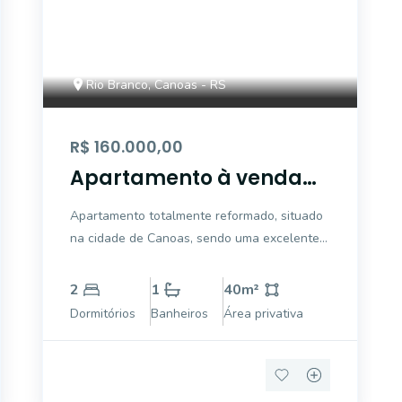
Rio Branco, Canoas - RS
R$ 160.000,00
Apartamento à venda
em Rio Branco, Canoas
Apartamento totalmente reformado, situado
na cidade de Canoas, sendo uma excelente
alternativa para quem busca conforto e
praticidade no dia a dia. Conta com 2
2
1
40
m²
dormitórios bem distribuídos, ideal tanto para
Dormitórios
Banheiros
Área privativa
famílias quanto para quem deseja mais
espaço