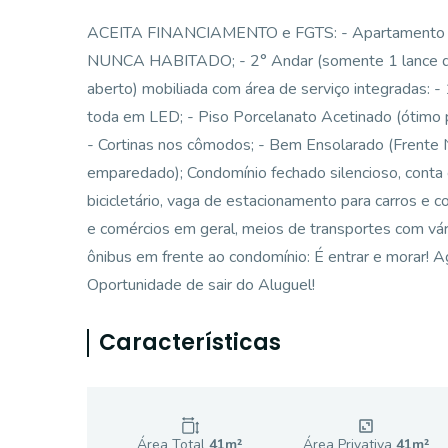
ACEITA FINANCIAMENTO e FGTS: - Apartamento de
NUNCA HABITADO; - 2° Andar (somente 1 lance de es
aberto) mobiliada com área de serviço integradas: - 1
toda em LED; - Piso Porcelanato Acetinado (ótimo 
- Cortinas nos cômodos; - Bem Ensolarado (Frente No
emparedado); Condomínio fechado silencioso, conta 
bicicletário, vaga de estacionamento para carros e c
e comércios em geral, meios de transportes com vár
ônibus em frente ao condomínio: É entrar e morar! Ag
Oportunidade de sair do Aluguel!
Características
Área Total
41
m²
Área Privativa
41
m²