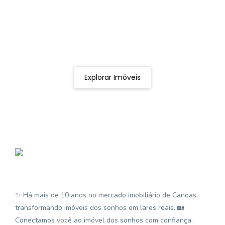
Procurando o imóvel dos sonhos?
Podemos ajudá-lo a realizar o seu sonho de um imóvel
novo
Explorar Imóveis
✨ Há mais de 10 anos no mercado imobiliário de Canoas,
transformando imóveis dos sonhos em lares reais. 🏡
Conectamos você ao imóvel dos sonhos com confiança,