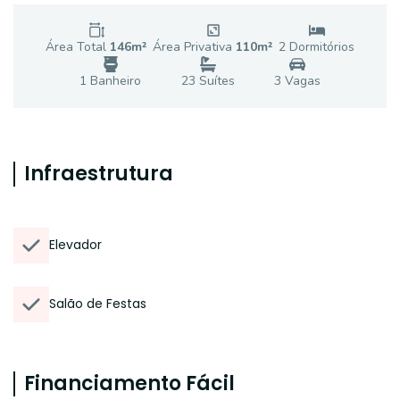
Área Total
146
m²
Área Privativa
110
m²
2
Dormitório
s
1
Banheiro
23
Suíte
s
3
Vaga
s
Infraestrutura
Elevador
Salão de Festas
Financiamento Fácil