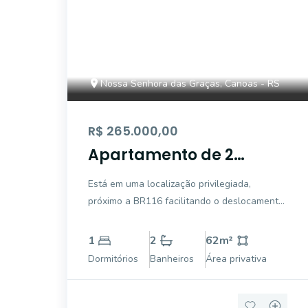
Nossa Senhora das Graças, Canoas - RS
R$ 265.000,00
Apartamento de 2
dormitórios amplos, 1
Está em uma localização privilegiada,
deles suíte
próximo a BR116 facilitando o deslocamento
em qualquer direção, proximo a
seupermercados, padaria, fruteira,
1
2
62
m²
restaurantes, farmácia, petshop, academia,
Dormitórios
Banheiros
Área privativa
escolas entre outros, dá pra ir apé em tudo.
Próximo de paradas d