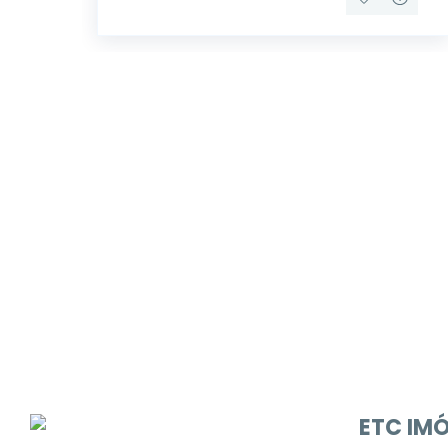
Procurando o i
Podemos ajudá-lo a realizar o seu sonho d
ETC IMÓ