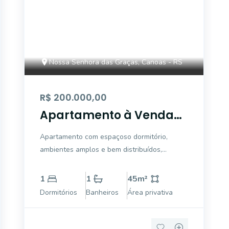
Nossa Senhora das Graças, Canoas - RS
R$ 200.000,00
Apartamento à Venda
em Canoas - Edifício
Apartamento com espaçoso dormitório,
Esmeralda
ambientes amplos e bem distribuídos,
aconchegante sala de estar integrada com a
sala de jantar, banheiro social, cozinha e
1
1
45
m²
área de serviço/lavanderia. Ótima posição
Dormitórios
Banheiros
Área privativa
solar, circulação de ar e excelente
ventilação.