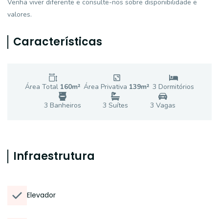
Venha viver diferente e consulte-nos sobre disponibilidade e
valores.
Características
Área Total
160
m²
Área Privativa
139
m²
3
Dormitório
s
3
Banheiro
s
3
Suíte
s
3
Vaga
s
Infraestrutura
Elevador