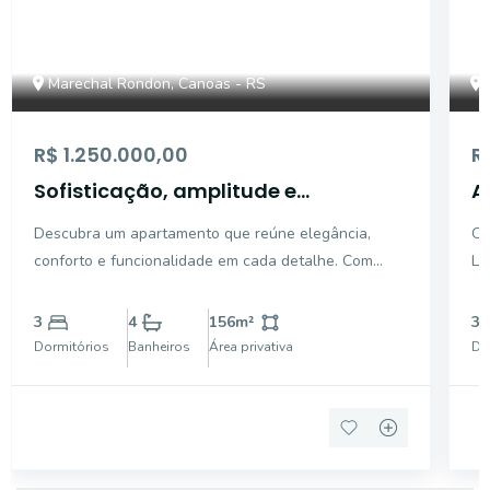
Marechal Rondon, Canoas - RS
R$ 1.250.000,00
R
Sofisticação, amplitude e
A
exclusividade em um dos melhores
R
Descubra um apartamento que reúne elegância,
Op
endereços de Canoas
conforto e funcionalidade em cada detalhe. Com
Li
156m² de área privativa, este imóvel foi pensado
Ro
para quem valoriza espaços amplos, acabamentos de
m²
3
4
156
m²
3
qualidade e um estilo de vida diferenciado.
1 
Dormitórios
Banheiros
Área privativa
Do
Totalmente mobili