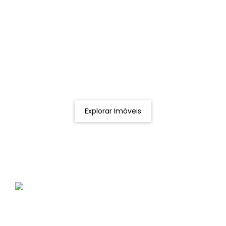
Procurando o imóvel dos sonhos?
Podemos ajudá-lo a realizar o seu sonho de um imóvel
novo
Explorar Imóveis