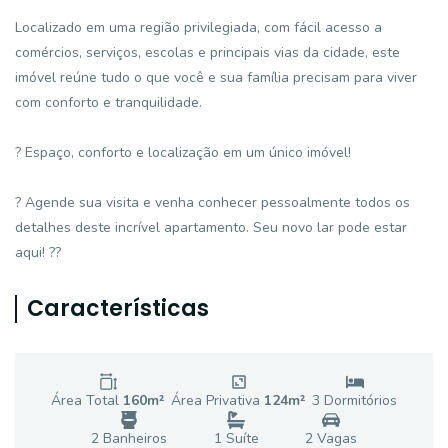
Localizado em uma região privilegiada, com fácil acesso a
comércios, serviços, escolas e principais vias da cidade, este
imóvel reúne tudo o que você e sua família precisam para viver
com conforto e tranquilidade.
? Espaço, conforto e localização em um único imóvel!
? Agende sua visita e venha conhecer pessoalmente todos os
detalhes deste incrível apartamento. Seu novo lar pode estar
aqui! ??
Características
Área Total
160
m²
Área Privativa
124
m²
3
Dormitório
s
2
Banheiro
s
1
Suíte
2
Vaga
s