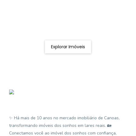
Procurando o imóvel dos sonhos?
Podemos ajudá-lo a realizar o seu sonho de um imóvel
novo
Explorar Imóveis
✨ Há mais de 10 anos no mercado imobiliário de Canoas,
transformando imóveis dos sonhos em lares reais. 🏡
Conectamos você ao imóvel dos sonhos com confiança,