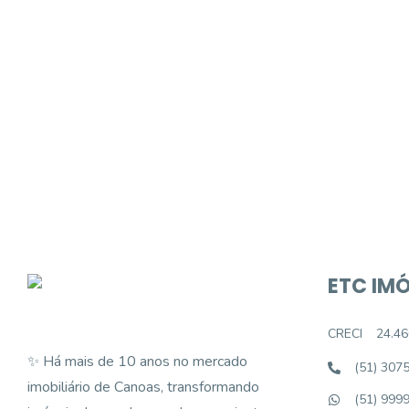
Procurando o i
Podemos ajudá-lo a realizar o seu sonho d
ETC IMÓ
CRECI
24.46
✨ Há mais de 10 anos no mercado
(51) 307
imobiliário de Canoas, transformando
(51) 999