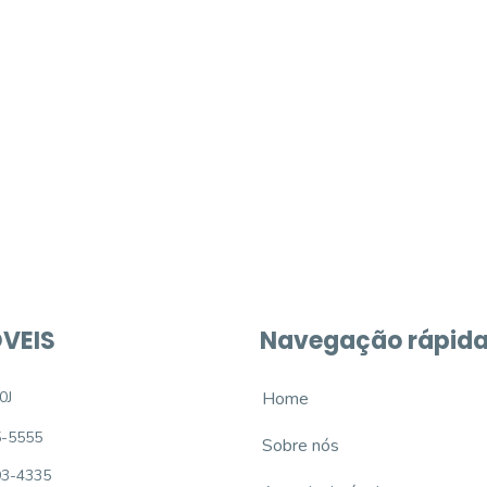
móvel dos sonhos?
e um imóvel novo
VEIS
Navegação rápid
0J
Home
5-5555
Sobre nós
93-4335