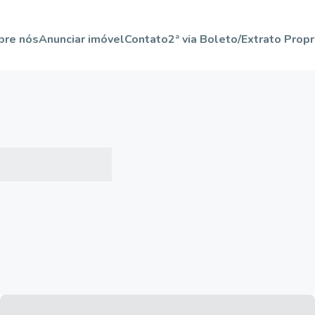
bre nós
Anunciar imóvel
Contato
2ª via Boleto/Extrato Propr