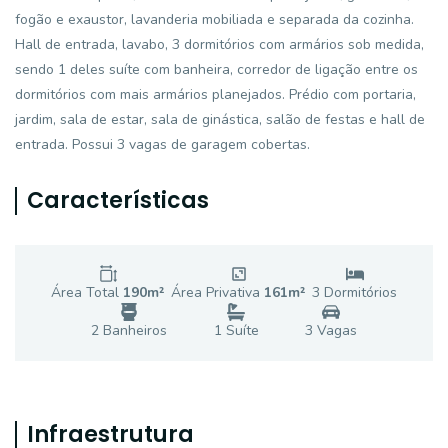
fogão e exaustor, lavanderia mobiliada e separada da cozinha.
Hall de entrada, lavabo, 3 dormitórios com armários sob medida,
sendo 1 deles suíte com banheira, corredor de ligação entre os
dormitórios com mais armários planejados. Prédio com portaria,
jardim, sala de estar, sala de ginástica, salão de festas e hall de
entrada. Possui 3 vagas de garagem cobertas.
Características
Área Total
190
m²
Área Privativa
161
m²
3
Dormitório
s
2
Banheiro
s
1
Suíte
3
Vaga
s
Infraestrutura