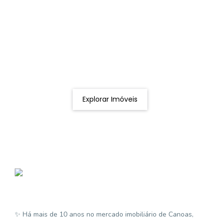
Procurando o imóvel dos sonhos?
Podemos ajudá-lo a realizar o seu sonho de um imóvel
novo
Explorar Imóveis
✨ Há mais de 10 anos no mercado imobiliário de Canoas,