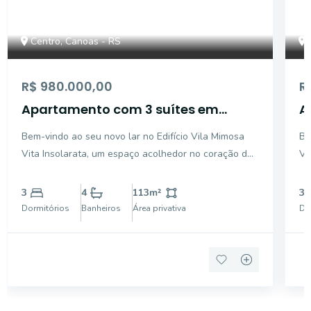
Centro, Canoas - RS
R$ 980.000,00
R
Apartamento com 3 suítes em
A
região privilegiada de Canoas
r
Bem-vindo ao seu novo lar no Edifício Vila Mimosa
Be
Vita Insolarata, um espaço acolhedor no coração de
Vi
Canoas! Este incrível apartamento dispõe de 3 suítes,
Ca
lavabo, cozinha com churrasqueira, área de serviço e
la
3
4
113
m²
3
dependência que pode ser usado como escritório
de
Dormitórios
Banheiros
Área privativa
Do