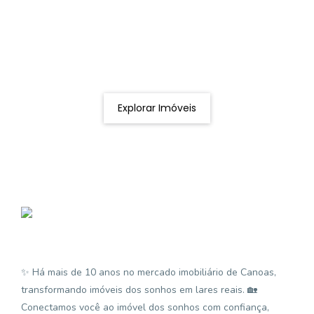
Procurando o imóvel dos sonhos?
Podemos ajudá-lo a realizar o seu sonho de um imóvel
novo
Explorar Imóveis
✨ Há mais de 10 anos no mercado imobiliário de Canoas,
transformando imóveis dos sonhos em lares reais. 🏡
Conectamos você ao imóvel dos sonhos com confiança,