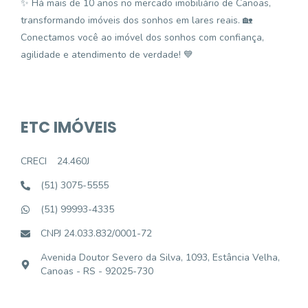
✨ Há mais de 10 anos no mercado imobiliário de Canoas,
transformando imóveis dos sonhos em lares reais. 🏡
Conectamos você ao imóvel dos sonhos com confiança,
agilidade e atendimento de verdade! 💙
ETC IMÓVEIS
CRECI
24.460J
(51) 3075-5555
(51) 99993-4335
CNPJ 24.033.832/0001-72
Avenida Doutor Severo da Silva, 1093, Estância Velha,
Canoas - RS - 92025-730