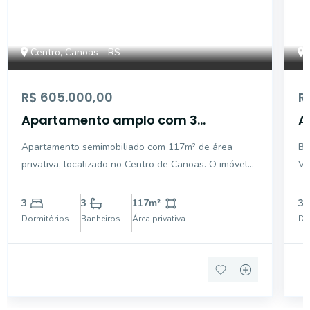
Centro, Canoas - RS
R$ 605.000,00
R
Apartamento amplo com 3
A
dormitórios no Centro de Canoas.
r
Apartamento semimobiliado com 117m² de área
Be
privativa, localizado no Centro de Canoas. O imóvel
Vi
conta com 3 dormitórios, sendo 1 suíte, 2 banheiros,
Ca
lavabo, ampla sala de estar e jantar, cozinha, área de
la
3
3
117
m²
3
serviço e 1 vaga de garagem. Situado em andar alto,
de
Dormitórios
Banheiros
Área privativa
Do