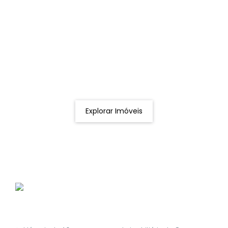
Procurando o imóvel dos sonhos?
Podemos ajudá-lo a realizar o seu sonho de um imóvel
novo
Explorar Imóveis