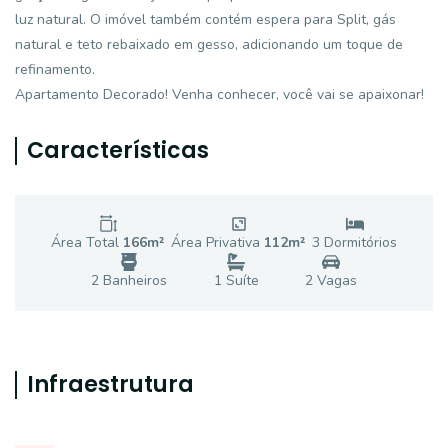
luz natural. O imóvel também contém espera para Split, gás
natural e teto rebaixado em gesso, adicionando um toque de
refinamento.
Apartamento Decorado! Venha conhecer, você vai se apaixonar!
Características
Área Total
166
m²
Área Privativa
112
m²
3
Dormitório
s
2
Banheiro
s
1
Suíte
2
Vaga
s
Infraestrutura