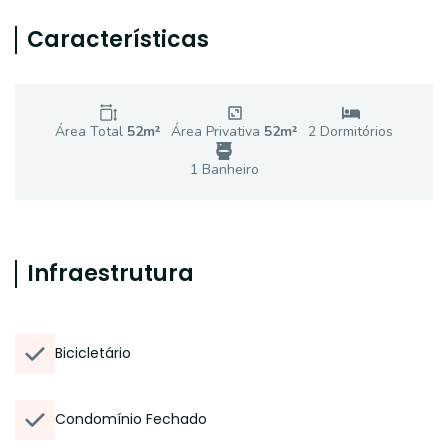
Características
Área Total
52
m²
Área Privativa
52
m²
2
Dormitório
s
1
Banheiro
Infraestrutura
Bicicletário
Condomínio Fechado